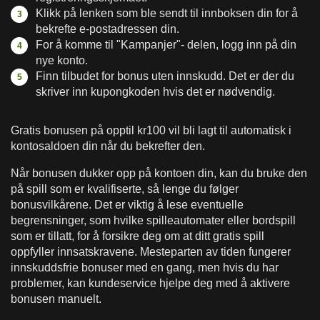
Klikk på lenken som ble sendt til innboksen din for å
bekrefte e-postadressen din.
For å komme til "Kampanjer"- delen, logg inn på din
nye konto.
Finn tilbudet for bonus uten innskudd. Det er der du
skriver inn kupongkoden hvis det er nødvendig.
Gratis bonusen på opptil kr100 vil bli lagt til automatisk i
kontosaldoen din når du bekrefter den.
Når bonusen dukker opp på kontoen din, kan du bruke den
på spill som er kvalifiserte, så lenge du følger
bonusvilkårene. Det er viktig å lese eventuelle
begrensninger, som hvilke spilleautomater eller bordspill
som er tillatt, for å forsikre deg om at ditt gratis spill
oppfyller innsatskravene. Mesteparten av tiden fungerer
innskuddsfrie bonuser med en gang, men hvis du har
problemer, kan kundeservice hjelpe deg med å aktivere
bonusen manuelt.