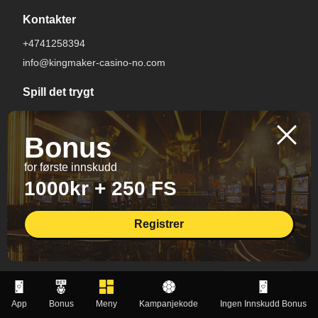
Kontakter
+4741258394
info@kingmaker-casino-no.com
Spill det trygt
Hvis du merker symptomer på spilleavhengighet, søk hjelp
fra en profesjonell. Denne nettsiden er beregnet for brukere
Bonus
i alderen 18 år og eldre.
for første innskudd
1000kr + 250 FS
Registrer
All Rights Reserved.
App
Bonus
Meny
Kampanjekode
Ingen Innskudd Bonus