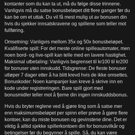
kontanter som du kan ta ut, må du følge disse trinnene.
Vanligvis må du satse bonusbeløpet ditt flere ganger før du
kan be om et uttak. Du vil få mest mulig ut av bonusen din
hvis du sjekker innsatskravene og spillene som teller mot
fullføring.
Omsetning: Vanligvis mellom 35x og 50x bonusbeløpet.
Kvalifiserte spill: For det meste online spilleautomater, men
noen bord- og live-spill kan telle med en lavere hastighet.
Maksimal utbetaling: Vanligvis begrenset til kr100 til kr200
for bonuser uten innskudd. Tidsgrense: De fleste bonuser
utløper 7 dager etter å ha blitt krevd hvis de ikke omsettes.
Bonuskoder: Noen kampanjer kan kreve å skrive inn en
kode under registreringen. Bare spill gjort med
bonusmidler teller mot å fjerne din ingen innskuddsbonus.
Hvis du bryter reglene ved å gjøre ting som å satse mer
enn maksimumsbeløpet per spinn eller prøve å gjøre flere
kontoer, kan du miste bonusen og gevinstene dine. Det er
viktig å alltid sjekke spillerkontoen din for bonusvilkår og
betingelser før du begynner å spille. Så, du kan være