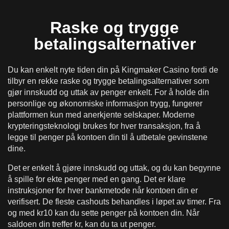
Raske og trygge
betalingsalternativer
Du kan enkelt nyte tiden din på Kingmaker Casino fordi de
tilbyr en rekke raske og trygge betalingsalternativer som
gjør innskudd og uttak av penger enkelt. For å holde din
personlige og økonomiske informasjon trygg, fungerer
plattformen kun med anerkjente selskaper. Moderne
krypteringsteknologi brukes for hver transaksjon, fra å
legge til penger på kontoen din til å utbetale gevinstene
dine.
Det er enkelt å gjøre innskudd og uttak, og du kan begynne
å spille for ekte penger med en gang. Det er klare
instruksjoner for hver bankmetode når kontoen din er
verifisert. De fleste cashouts behandles i løpet av timer. Fra
og med kr10 kan du sette penger på kontoen din. Når
saldoen din treffer kr, kan du ta ut penger.