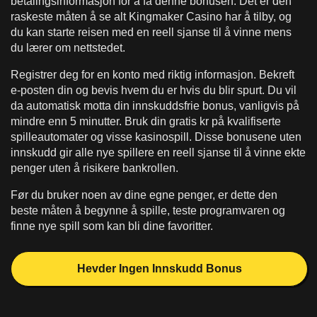
betalingsinformasjon for å få denne bonusen. Det er den
raskeste måten å se alt Kingmaker Casino har å tilby, og
du kan starte reisen med en reell sjanse til å vinne mens
du lærer om nettstedet.
Registrer deg for en konto med riktig informasjon. Bekreft
e-posten din og bevis hvem du er hvis du blir spurt. Du vil
da automatisk motta din innskuddsfrie bonus, vanligvis på
mindre enn 5 minutter. Bruk din gratis kr på kvalifiserte
spilleautomater og visse kasinospill. Disse bonusene uten
innskudd gir alle nye spillere en reell sjanse til å vinne ekte
penger uten å risikere bankrollen.
Før du bruker noen av dine egne penger, er dette den
beste måten å begynne å spille, teste programvaren og
finne nye spill som kan bli dine favoritter.
Hevder Ingen Innskudd Bonus