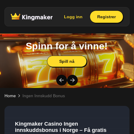
Logg inn
Registrer
Spinn for å vinne!
Spill nå
Home
Ingen Innskudd Bonus
Kingmaker Casino Ingen
innskuddsbonus i Norge – Få gratis