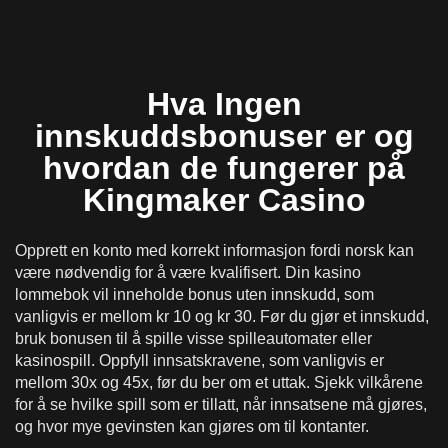
Hva Ingen
innskuddsbonuser er og
hvordan de fungerer på
Kingmaker Casino
Opprett en konto med korrekt informasjon fordi norsk kan
være nødvendig for å være kvalifisert. Din kasino
lommebok vil inneholde bonus uten innskudd, som
vanligvis er mellom kr 10 og kr 30. Før du gjør et innskudd,
bruk bonusen til å spille visse spilleautomater eller
kasinospill. Oppfyll innsatskravene, som vanligvis er
mellom 30x og 45x, før du ber om et uttak. Sjekk vilkårene
for å se hvilke spill som er tillatt, når innsatsene må gjøres,
og hvor mye gevinsten kan gjøres om til kontanter.