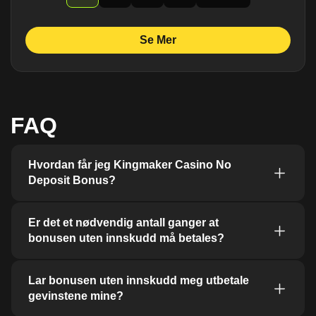
Se Mer
FAQ
Hvordan får jeg Kingmaker Casino No
Deposit Bonus?
Er det et nødvendig antall ganger at
bonusen uten innskudd må betales?
Lar bonusen uten innskudd meg utbetale
gevinstene mine?