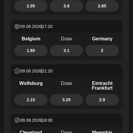
2.05
3.9
2.85
09.08.2026
17:20
Belgium
Draw
Germany
1.85
3.1
2
09.08.2026
21:20
Wolfsburg
Draw
Eintracht
Frankfurt
2.15
3.25
2.9
09.08.2026
18:00
Cleveland
Draw
Memphis