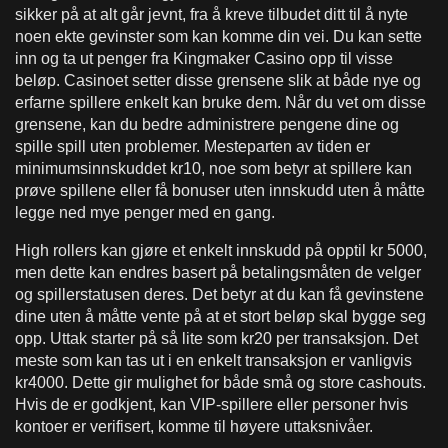
sikker på at alt går jevnt, fra å kreve tilbudet ditt til å nyte
noen ekte gevinster som kan komme din vei. Du kan sette
inn og ta ut penger fra Kingmaker Casino opp til visse
beløp. Casinoet setter disse grensene slik at både nye og
erfarne spillere enkelt kan bruke dem. Når du vet om disse
grensene, kan du bedre administrere pengene dine og
spille spill uten problemer. Mesteparten av tiden er
minimumsinnskuddet kr10, noe som betyr at spillere kan
prøve spillene eller få bonuser uten innskudd uten å måtte
legge ned mye penger med en gang.
High rollers kan gjøre et enkelt innskudd på opptil kr 5000,
men dette kan endres basert på betalingsmåten de velger
og spillerstatusen deres. Det betyr at du kan få gevinstene
dine uten å måtte vente på at et stort beløp skal bygge seg
opp. Uttak starter på så lite som kr20 per transaksjon. Det
meste som kan tas ut i en enkelt transaksjon er vanligvis
kr4000. Dette gir mulighet for både små og store cashouts.
Hvis de er godkjent, kan VIP-spillere eller personer hvis
kontoer er verifisert, komme til høyere uttaksnivåer.