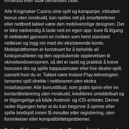
innskudd eller uttak behandles raskt.
Alle Kingmaker Casino sine spill og kampanjer, inkludert
bonus uten innskudd, kan spilles rett på smarttelefoner
eller nettbrett takket være den mobilvennlige designen. Det
er ikke nødvendig å laste ned en egen app- bare få tilgang
til nettstedet gjennom en hvilken som helst standard
nettleser og logg inn med din eksisterende konto.
Mobilplattformen er konstruert for å beholde all
funksjonaliteten og den oppslukende opplevelsen til
skrivebordsversjonen, så det er raskt og praktisk å kreve
bonusen din og spille toppautomater eller live dealer-spill,
uansett hvor du er. Takket være Instant Play-teknologien
lanseres spill direkte i nettleseren uten ekstra
installasjoner. Alle bonustilbud, som gratis spinn eller en
kontantbelønning uten innskudd, krediteres umiddelbart og
er tilgjengelige på både Android- og iOS-enheter. Denne
raske tilgangen betyr at du kan begynne å spinne eller
spille bordspill innen få minutter etter registrering, uten
forsinkelser eller kompatibilitetsproblemer.