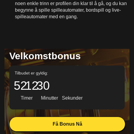
noen enkle trinn er profilen din klar til å gå, og du kan
begynne å spille spilleautomater, bordspill og live-
spilleautomater med en gang.
Velkomstbonus
Tilbudet er gyldig:
52
12
28
Timer
Minutter
Sekunder
Få Bonus Nå