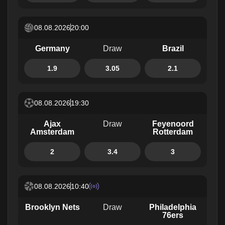
08.08.2026
20:00
Germany
Draw
Brazil
1.9
3.05
2.1
08.08.2026
19:30
Ajax
Draw
Feyenoord
Amsterdam
Rotterdam
2
3.4
3
08.08.2026
10:40
Brooklyn Nets
Draw
Philadelphia
76ers