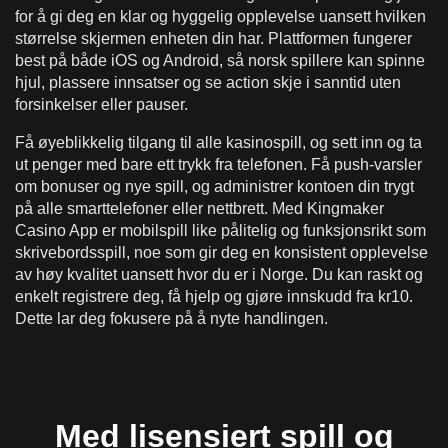
for å gi deg en klar og hyggelig opplevelse uansett hvilken
størrelse skjermen enheten din har. Plattformen fungerer
best på både iOS og Android, så norsk spillere kan spinne
hjul, plassere innsatser og se action skje i sanntid uten
forsinkelser eller pauser.
Få øyeblikkelig tilgang til alle kasinospill, og sett inn og ta
ut penger med bare ett trykk fra telefonen. Få push-varsler
om bonuser og nye spill, og administrer kontoen din trygt
på alle smarttelefoner eller nettbrett. Med Kingmaker
Casino App er mobilspill like pålitelig og funksjonsrikt som
skrivebordsspill, noe som gir deg en konsistent opplevelse
av høy kvalitet uansett hvor du er i Norge. Du kan raskt og
enkelt registrere deg, få hjelp og gjøre innskudd fra kr10.
Dette lar deg fokusere på å nyte handlingen.
Med lisensiert spill og