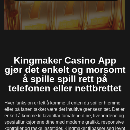
Kingmaker Casino App
gjør det enkelt og morsomt
å spille spill rett på
telefonen eller nettbrettet
Hver funksjon er lett å komme til enten du spiller hjemme
eller på farten takket være det intuitive grensesnittet. Det er
enkelt å komme til favorittautomatene dine, livebordene og
spesialfunksjonene dine med moderne grafikk, responsive
kontroller og raske lastetider. Kingmaker tilpasser seg jevnt