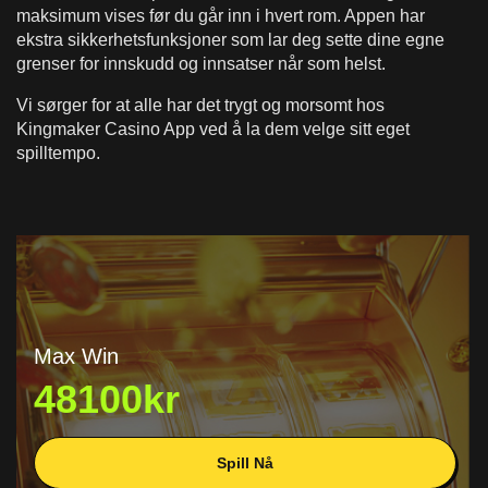
maksimum vises før du går inn i hvert rom. Appen har
ekstra sikkerhetsfunksjoner som lar deg sette dine egne
grenser for innskudd og innsatser når som helst.
Vi sørger for at alle har det trygt og morsomt hos
Kingmaker Casino App ved å la dem velge sitt eget
spilltempo.
Max Win
48100kr
Spill Nå