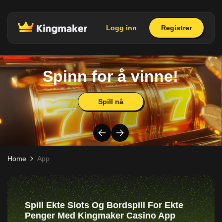
Logg inn
Registrer
Spinn for å vinne!
Spill nå
Home
App
Spill Ekte Slots Og Bordspill For Ekte
Penger Med Kingmaker Casino App