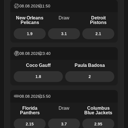
08.08.2026
11:50
New Orleans
Draw
Detroit
Pelicans
Pistons
1.9
3.1
2.1
08.08.2026
23:40
Coco Gauff
Paula Badosa
1.8
2
08.08.2026
15:50
Florida
Draw
Columbus
Panthers
Blue Jackets
2.15
3.7
2.95