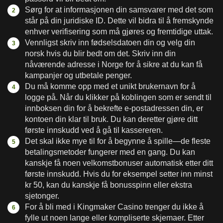
Sørg for at informasjonen din samsvarer med det som
står på din juridiske ID. Dette vil bidra til å fremskynde
enhver verifisering som må gjøres og fremtidige uttak.
Vennligst skriv inn fødselsdatoen din og velg din
norsk hvis du blir bedt om det. Skriv inn din
nåværende adresse i Norge for å sikre at du kan få
kampanjer og utbetale penger.
Du må komme opp med et unikt brukernavn for å
logge på. Når du klikker på koblingen som er sendt til
innboksen din for å bekrefte e-postadressen din, er
kontoen din klar til bruk. Du kan deretter gjøre ditt
første innskudd ved å gå til kassereren.
Det skal ikke mye til for å begynne å spille—de fleste
betalingsmetoder fungerer med en gang. Du kan
kanskje få noen velkomstbonuser automatisk etter ditt
første innskudd. Hvis du for eksempel setter inn minst
kr 50, kan du kanskje få bonusspinn eller ekstra
sjetonger.
For å bli med i Kingmaker Casino trenger du ikke å
fylle ut noen lange eller kompliserte skjemaer. Etter