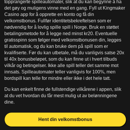
topprangerte spilleautomater, slik at du kan begynne å ha
det gøy og muligens vinne med en gang. Fyll ut Kingmaker
Casino app for å opprette en konto og få din
velkomstbonus. Fullfør identitetsbekreftelsen som er
nødvendig for å lovlig spille spill i Norge. Bruk en støttet
betalingsmetode for å legge ned minst kr20. Eventuelle
gratisspinn som følger med velkomstbonusen din, legges
til automatisk, og du kan bruke dem på spill som er
kvalifiserte. Før du kan utbetale, må du vanligvis satse 20x
til 40x bonusbeløpet, som du kan finne ut i hvert tilbuds
vilkår og betingelser. Ikke alle spill teller det samme mot
innsats. Spilleautomater teller vanligvis for 100%, men
bordspill kan telle for mindre eller ikke i det hele tatt.
Du kan enkelt finne de fullstendige vilkårene i appen, slik
at du vet hvordan du får mest mulig ut av belønningene
dine.
Hent din velkomstbonus