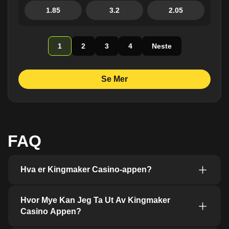
1.85
3.2
2.05
1
2
3
4
Neste
Se Mer
FAQ
Hva er Kingmaker Casino-appen?
Hvor Mye Kan Jeg Ta Ut Av Kingmaker
Casino Appen?