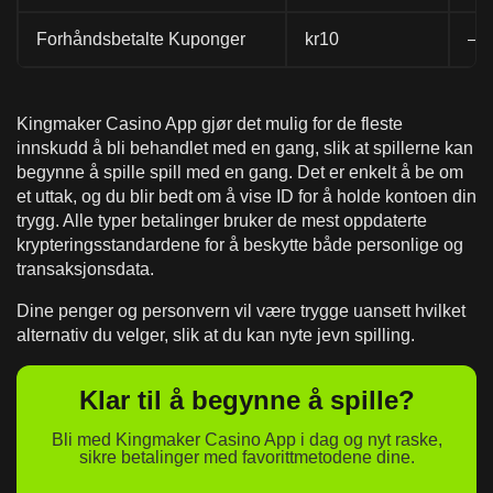
Forhåndsbetalte Kuponger
kr10
–
Kingmaker Casino App gjør det mulig for de fleste
innskudd å bli behandlet med en gang, slik at spillerne kan
begynne å spille spill med en gang. Det er enkelt å be om
et uttak, og du blir bedt om å vise ID for å holde kontoen din
trygg. Alle typer betalinger bruker de mest oppdaterte
krypteringsstandardene for å beskytte både personlige og
transaksjonsdata.
Dine penger og personvern vil være trygge uansett hvilket
alternativ du velger, slik at du kan nyte jevn spilling.
Klar til å begynne å spille?
Bli med Kingmaker Casino App i dag og nyt raske,
sikre betalinger med favorittmetodene dine.