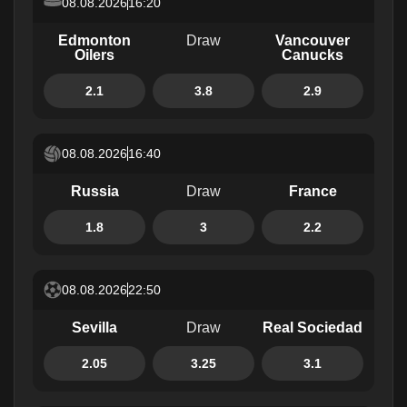
Edmonton
Draw
Vancouver
Oilers
Canucks
2.1
3.8
2.9
08.08.2026
16:40
Russia
Draw
France
1.8
3
2.2
08.08.2026
22:50
Sevilla
Draw
Real Sociedad
2.05
3.25
3.1