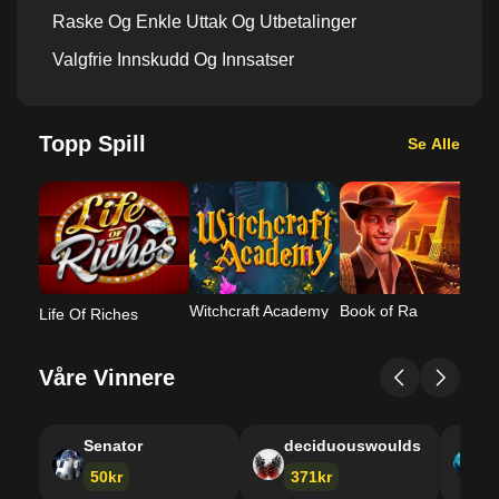
Raske Og Enkle Uttak Og Utbetalinger
Valgfrie Innskudd Og Innsatser
Kingmaker Casino App gjør det enkelt og
morsomt å spille spill rett på telefonen eller
Topp Spill
Se Alle
nettbrettet
Med lisensiert spill og avanserte sikkerhetstiltak
kan spillere være sikre på at alle spillaktiviteter er
rettferdige og åpne
Witchcraft Academy
D
Book of Ra
Life Of Riches
Våre Vinnere
Senator
deciduouswoulds
D
50kr
371kr