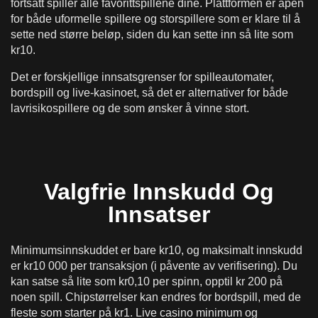
fortsatt spiller alle favorittspillene dine. Plattformen er åpen
for både uformelle spillere og storspillere som er klare til å
sette ned større beløp, siden du kan sette inn så lite som
kr10.
Det er forskjellige innsatsgrenser for spilleautomater,
bordspill og live-kasinoet, så det er alternativer for både
lavrisikospillere og de som ønsker å vinne stort.
Valgfrie Innskudd Og
Innsatser
Minimumsinnskuddet er bare kr10, og maksimalt innskudd
er kr10 000 per transaksjon (i påvente av verifisering). Du
kan satse så lite som kr0,10 per spinn, opptil kr 200 på
noen spill. Chipstørrelser kan endres for bordspill, med de
fleste som starter på kr1. Live casino minimum og